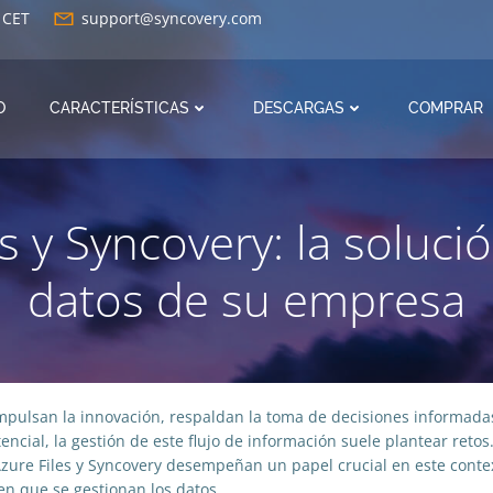
0 CET
support@syncovery.com
O
CARACTERÍSTICAS
DESCARGAS
COMPRAR
s y Syncovery: la soluci
datos de su empresa
pulsan la innovación, respaldan la toma de decisiones informadas 
ncial, la gestión de este flujo de información suele plantear retos
Azure Files y Syncovery desempeñan un papel crucial en este cont
 en que se gestionan los datos.