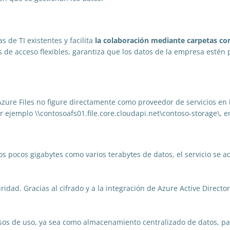
s de TI existentes y facilita
la colaboración mediante carpetas c
s de acceso flexibles, garantiza que los datos de la empresa estén
 Azure Files no figure directamente como proveedor de servicios en
 por ejemplo \\contosoafs01.file.core.cloudapi.net\contoso-storage\,
s pocos gigabytes como varios terabytes de datos, el servicio se a
ad. Gracias al cifrado y a la integración de Azure Active Director
asos de uso, ya sea como almacenamiento centralizado de datos, pa