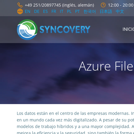
Saltar
+49 251/20897745 (inglés, alemán)
12:00 - 20:0
al
EN
DE
ES
FR
IT
PL
PT
한국어
日本語
中文
contenido
INICI
Azure File
Los datos están en el centro de las empresas modernas. Im
en un mundo cada vez más digitalizado. A pesar de su pote
modelos de trabajo híbridos y a una mayor complejidad. 
mejora la eficiencia y la seguridad, sino también la forma