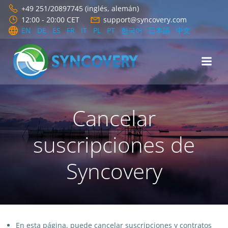
Saltar
+49 251/20897745 (inglés, alemán)
al
12:00 - 20:00 CET
support@syncovery.com
contenido
EN
DE
ES
FR
IT
PL
PT
한국어
日本語
中文
Cancelar
suscripciones de
Syncovery
En esta página, puede cancelar suscripciones y contratos