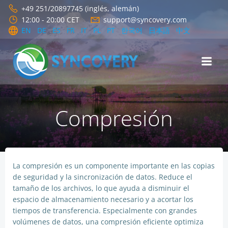
Saltar
+49 251/20897745 (inglés, alemán)
al
12:00 - 20:00 CET
support@syncovery.com
contenido
EN
DE
ES
FR
IT
PL
PT
한국어
日本語
中文
Compresión
La compresión es un componente importante en las copias
de seguridad y la sincronización de datos. Reduce el
tamaño de los archivos, lo que ayuda a disminuir el
espacio de almacenamiento necesario y a acortar los
tiempos de transferencia. Especialmente con grandes
volúmenes de datos, una compresión eficiente optimiza