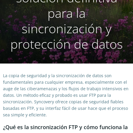
para la
sincronización y
protección de datos
La copia de seguridad y la sincronización de datos son
fundamentales para cualquier empresa, especialmente con el
auge de las ciberamenazas y los flujos de trabajo intensivos en
datos. Un método eficaz y probado es usar FTP para la
sincronización. Syncovery ofrece copias de seguridad fiables
basadas en FTP, y su interfaz fácil de usar hace que el proceso
sea simple y eficiente.
¿Qué es la sincronización FTP y cómo funciona la