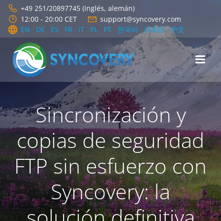
Saltar
+49 251/20897745 (inglés, alemán)
al
12:00 - 20:00 CET
support@syncovery.com
contenido
EN
DE
ES
FR
IT
PL
PT
한국어
日本語
中文
Sincronización y
copias de seguridad
FTP sin esfuerzo con
Syncovery: la
solución definitiva