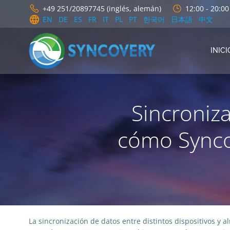
Saltar
+49 251/20897745 (inglés, alemán)
12:00 - 20:0
al
EN
DE
ES
FR
IT
PL
PT
한국어
日本語
中文
contenido
INICI
Sincroniza
cómo Synco
La sincronización de datos entre distintos dispositivos y