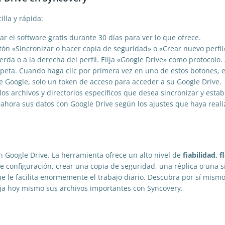
lla y rápida:
 el software gratis durante 30 días para ver lo que ofrece.
tón «Sincronizar o hacer copia de seguridad» o «Crear nuevo perfil
ierda o a la derecha del perfil. Elija «Google Drive» como protocol
arpeta. Cuando haga clic por primera vez en uno de estos botones, 
e Google, solo un token de acceso para acceder a su Google Drive.
los archivos y directorios específicos que desea sincronizar y est
á ahora sus datos con Google Drive según los ajustes que haya reali
n Google Drive. La herramienta ofrece un alto nivel de
fiabilidad, 
s de configuración, crear una copia de seguridad, una réplica o una
ue le facilita enormemente el trabajo diario. Descubra por sí mismo 
eja hoy mismo sus archivos importantes con Syncovery.