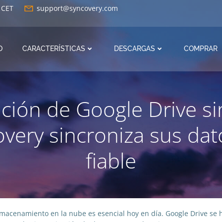
0 CET
support@syncovery.com
O
CARACTERÍSTICAS
DESCARGAS
COMPRAR
ción de Google Drive si
very sincroniza sus dat
fiable
 almacenamiento en la nube es esencial hoy en día. Google Drive s