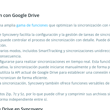
n con Google Drive
una amplia
gama de funciones
que optimizan la sincronización con G
e Syncovery facilita la configuración y la gestión de tareas de sinc
uede controlar el proceso de sincronización con detalle. Puede defi
ción.
arios modos, incluidos SmartTracking y sincronizaciones unidirecci
consecuencia.
gurarse para realizar sincronizaciones en tiempo real. Esta funci
ativa, la sincronización puede iniciarse manualmente y de forma pe
tiliza la API actual de Google Drive para establecer una conexión 
ncronizan de forma eficiente.
sincronización, Syncovery también ofrece funciones versátiles de 
os Zip, 7z y Sz, por lo que puede cifrar y comprimir sus archivos 
 forma independiente entre sí.
e Drive en Syncovery