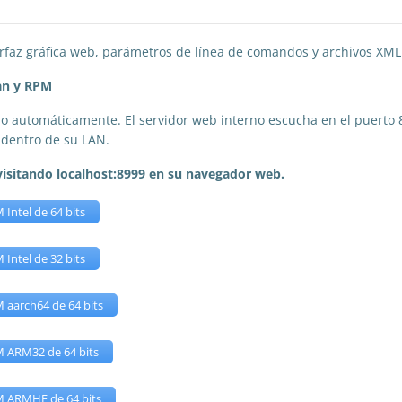
rfaz gráfica web, parámetros de línea de comandos y archivos XML
an y RPM
vicio automáticamente. El servidor web interno escucha en el puerto
r dentro de su LAN.
y visitando localhost:8999 en su navegador web.
Intel de 64 bits
Intel de 32 bits
 aarch64 de 64 bits
 ARM32 de 64 bits
 ARMHF de 64 bits