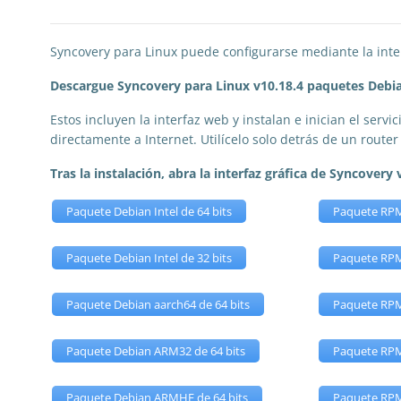
Syncovery para Linux puede configurarse mediante la inte
Descargue Syncovery para Linux v10.18.4 paquetes Debi
Estos incluyen la interfaz web y instalan e inician el ser
directamente a Internet. Utilícelo solo detrás de un route
Tras la instalación, abra la interfaz gráfica de Syncover
Paquete Debian Intel de 64 bits
Paquete RPM 
Paquete Debian Intel de 32 bits
Paquete RPM 
Paquete Debian aarch64 de 64 bits
Paquete RPM
Paquete Debian ARM32 de 64 bits
Paquete RPM
Paquete Debian ARMHF de 64 bits
Paquete RPM