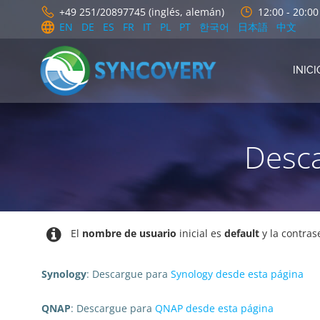
Saltar
+49 251/20897745 (inglés, alemán)
12:00 - 20:0
al
EN
DE
ES
FR
IT
PL
PT
한국어
日本語
中文
contenido
INICI
Desca
El
nombre de usuario
inicial es
default
y la contra
Synology
: Descargue para
Synology desde esta página
QNAP
: Descargue para
QNAP desde esta página