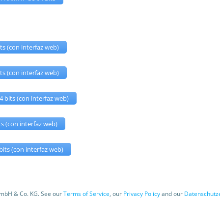
its (con interfaz web)
its (con interfaz web)
 bits (con interfaz web)
ts (con interfaz web)
bits (con interfaz web)
GmbH & Co. KG. See our
Terms of Service
, our
Privacy Policy
and our
Datenschutz