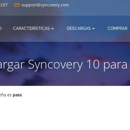
0 CET
support@syncovery.com
O
CARACTERÍSTICAS
DESCARGAS
COMPRAR
rgar Syncovery 10 para
seña es
pass
.