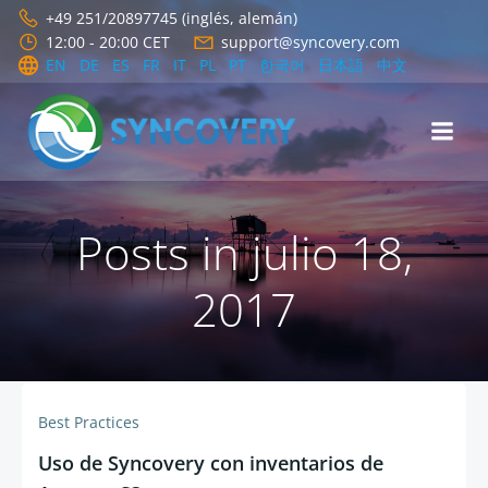
Saltar
+49 251/20897745 (inglés, alemán)
al
12:00 - 20:00 CET
support@syncovery.com
contenido
EN
DE
ES
FR
IT
PL
PT
한국어
日本語
中文
Posts in julio 18,
2017
Best Practices
Uso de Syncovery con inventarios de