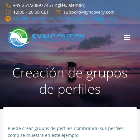
Saltar
+49 251/20897745 (inglés, alemán)
al
12:00 - 20:00 CET
support@syncovery.com
contenido
EN
DE
ES
FR
IT
PL
PT
한국어
日本語
中文
Creación de grupos
de perfiles
Puede crear grupos de perfiles nombrando sus perfiles
como se muestra en este ejemplo: