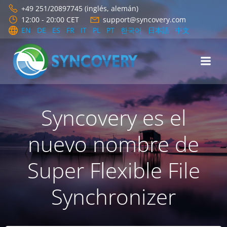
Saltar
+49 251/20897745 (inglés, alemán)
al
12:00 - 20:00 CET
support@syncovery.com
contenido
EN
DE
ES
FR
IT
PL
PT
한국어
日本語
中文
Syncovery es el
nuevo nombre de
Super Flexible File
Synchronizer