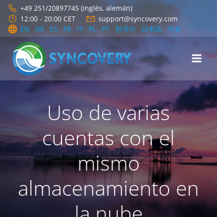
Saltar
+49 251/20897745 (inglés, alemán)
al
12:00 - 20:00 CET
support@syncovery.com
contenido
EN
DE
ES
FR
IT
PL
PT
한국어
日本語
中文
Uso de varias
cuentas con el
mismo
almacenamiento en
la nube