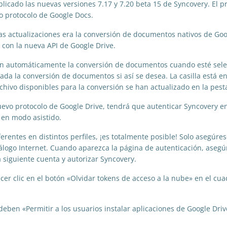
blicado las nuevas versiones 7.17 y 7.20 beta 15 de Syncovery. El 
to protocolo de Google Docs.
tas actualizaciones era la conversión de documentos nativos de Go
 con la nueva API de Google Drive.
án automáticamente la conversión de documentos cuando esté selecc
vada la conversión de documentos si así se desea. La casilla está 
rchivo disponibles para la conversión se han actualizado en la pes
uevo protocolo de Google Drive, tendrá que autenticar Syncovery 
 en modo asistido.
ferentes en distintos perfiles, ¡es totalmente posible! Solo asegúre
álogo Internet. Cuando aparezca la página de autenticación, asegúr
a siguiente cuenta y autorizar Syncovery.
acer clic en el botón «Olvidar tokens de acceso a la nube» en el c
ben «Permitir a los usuarios instalar aplicaciones de Google Driv