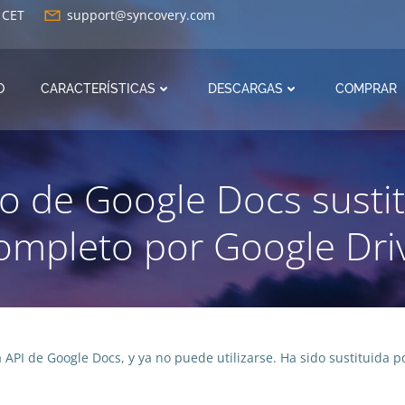
0 CET
support@syncovery.com
O
CARACTERÍSTICAS
DESCARGAS
COMPRAR
o de Google Docs susti
ompleto por Google Dri
 API de Google Docs, y ya no puede utilizarse. Ha sido sustituida p