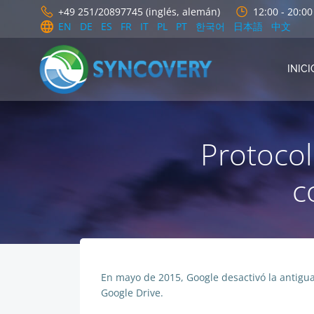
Saltar
+49 251/20897745 (inglés, alemán)
12:00 - 20:0
al
EN
DE
ES
FR
IT
PL
PT
한국어
日本語
中文
contenido
INICI
Protocol
c
En mayo de 2015, Google desactivó la antigua
Google Drive.